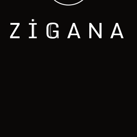
Z
I
G
A
N
A